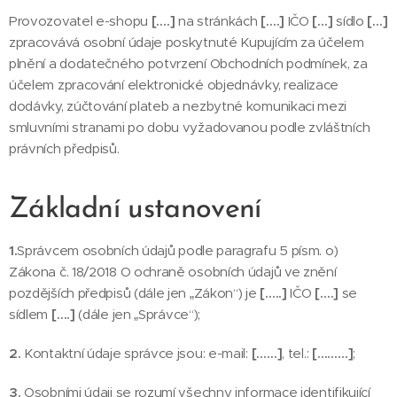
Provozovatel e-shopu
[….]
na stránkách
[….]
IČO
[…]
sídlo
[…]
zpracovává osobní údaje poskytnuté Kupujícím za účelem
plnění a dodatečného potvrzení Obchodních podmínek, za
účelem zpracování elektronické objednávky, realizace
dodávky, zúčtování plateb a nezbytné komunikaci mezi
smluvními stranami po dobu vyžadovanou podle zvláštních
právních předpisů.
Základní ustanovení
1.
Správcem osobních údajů podle paragrafu 5 písm. o)
Zákona č. 18/2018 O ochraně osobních údajů ve znění
pozdějších předpisů (dále jen „Zákon“) je
[…..]
IČO
[….]
se
sídlem
[….]
(dále jen „Správce“);
2.
Kontaktní údaje správce jsou: e-mail:
[……]
, tel.:
[………]
;
3.
Osobními údaji se rozumí všechny informace identifikující